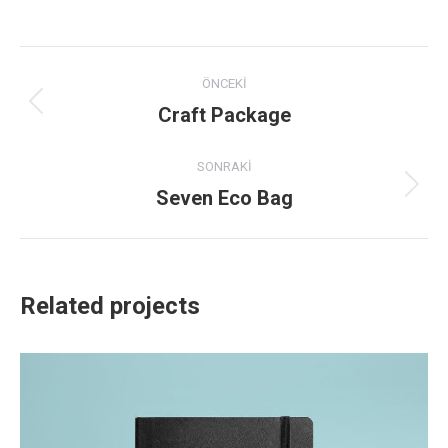
on
on
on
on
Facebook
X
Pinterest
LinkedIn
Project
ÖNCEKI
navigation
Craft Package
Previous
project:
SONRAKI
Seven Eco Bag
Next
project:
Related projects